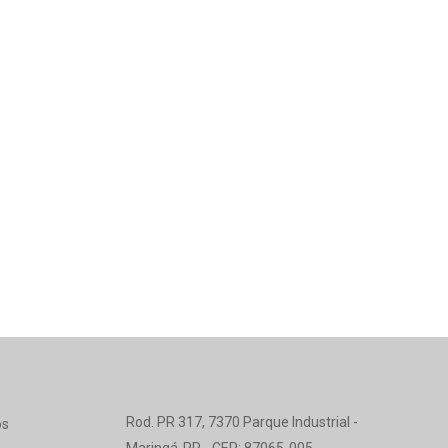
Rod. PR 317, 7370 Parque Industrial -
os