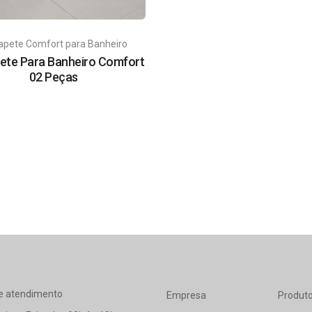
Tapete Comfort para Banheiro
pete Para Banheiro Comfort
02 Peças
e atendimento
Empresa
Produt